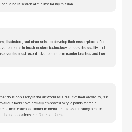
sed to be in search of this info for my mission.
ers, illustrators, and other artists to develop their masterpieces. For
dvancements in brush modern technology to boost the quality and
o discover the most recent advancements in painter brushes and their
endous popularity in the art world as a result of their versatility, fast
ut various tools have actually embraced acrylic paints for their
faces, from canvas to timber to metal. This research study aims to
their applications in different art forms.