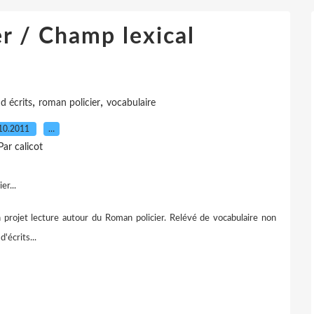
r / Champ lexical
,
,
d écrits
roman policier
vocabulaire
10.2011
…
Par calicot
er...
rojet lecture autour du Roman policier. Relévé de vocabulaire non
'écrits...