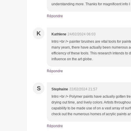
understanding more. Thanks for magnificent info I u
Répondre
K
Kathlene
24/02/2024 06:03
Intro:<br /> painter brushes are vital tools for paint
many years, there have actually been numerous a
efficiency of these tools. This research intends t
influence on the art globe.
Répondre
S
Stephaine
22/02/2024 21:57
Intro:<br /> Polymer paints have actually gotten trem
drying out time, and lively colors. Artists througho
capability to be made use of on a vast array of sur
check out the numerous homes of acrylic paints and 
Répondre