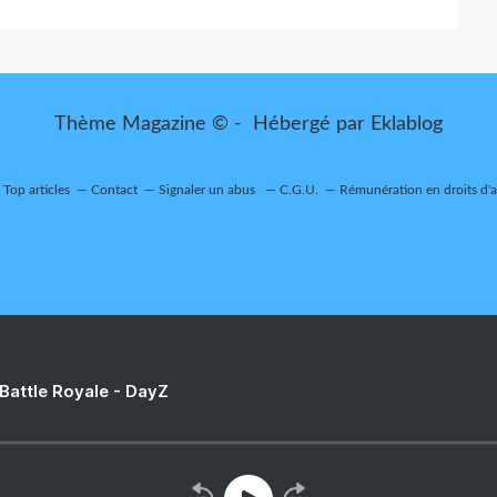
Thème Magazine © - Hébergé par
Eklablog
Top articles
Contact
Signaler un abus
C.G.U.
Rémunération en droits d'
 Battle Royale - DayZ