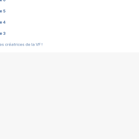
e 5
e 4
e 3
s créatrices de la VF !
e 2
e 1
e Mektoub My Love arrive enfin ! Rencontre avec Shaïn Boumedine et Sal
i : après Toni en famille
elle réalise le bouleversant Dites lui que je l'aime
ais ! Rencontre autour de Vie privée de Rebecca Zlotowski
 de Marguerite, Grave... Rencontre avec Ella Rumpf
 Les Rêveurs, un film intime sur la santé mentale